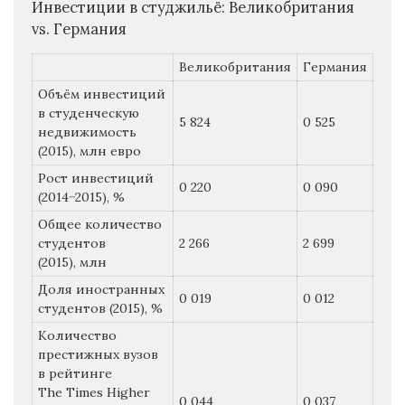
Инвестиции в студжильё: Великобритания
vs. Германия
Великобритания
Германия
Объём инвестиций
в студенческую
5 824
0 525
недвижимость
(2015), млн евро
Рост инвестиций
0 220
0 090
(2014−2015), %
Общее количество
студентов
2 266
2 699
(2015), млн
Доля иностранных
0 019
0 012
студентов (2015), %
Количество
престижных вузов
в рейтинге
The Times Higher
0 044
0 037