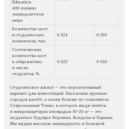
Education
400 лучших
университетов
мира
Количество мест
в студенческих
0 524
0 259
комплексах, тыс.
Соотношение
количества мест
в общежитиях
0 023
0 010
и числа
студентов, %
Студенческое жильё — это перспективный
вариант для инвестиций. Население крупных
городов растёт, а земли больше не становится.
Современный Токио, в котором люди ютятся
в микроквартирах площадью 10−20 м² — это
недалёкое будущее Берлина, Лондона и Парижа.
Мы видим высокую ликвидность и большой