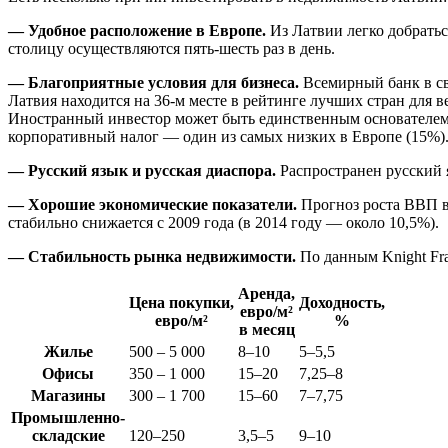
— Удобное расположение в Европе.
Из Латвии легко добратьс
столицу осуществляются пять-шесть раз в день.
— Благоприятные условия для бизнеса.
Всемирный банк в сво
Латвия находится на 36-м месте в рейтинге лучших стран для в
Иностранный инвестор может быть единственным основателем и
корпоративный налог — один из самых низких в Европе (15%)
— Русский язык и русская диаспора.
Распространен русский я
— Хорошие экономические показатели.
Прогноз роста ВВП в 
стабильно снижается с 2009 года (в 2014 году — около 10,5%).
— Стабильность рынка недвижимости.
По данным Knight Fra
Аренда,
Цена покупки,
Доходность,
евро/м²
евро/м²
%
в месяц
Жилье
500 – 5 000
8–10
5–5,5
Офисы
350 – 1 000
15–20
7,25–8
Магазины
300 – 1 700
15–60
7–7,75
Промышленно-
складские
120–250
3,5–5
9–10