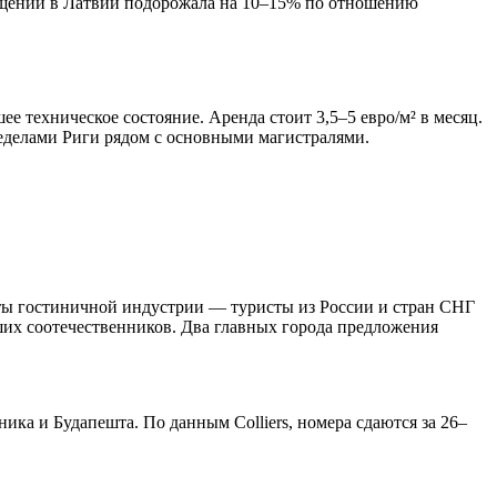
омещений в Латвии подорожала на 10–15% по отношению
е техническое состояние. Аренда стоит 3,5–5 евро/м² в месяц.
еделами Риги рядом с основными магистралями.
ты гостиничной индустрии — туристы из России и стран СНГ
аших соотечественников. Два главных города предложения
ка и Будапешта. По данным Colliers, номера сдаются за 26–