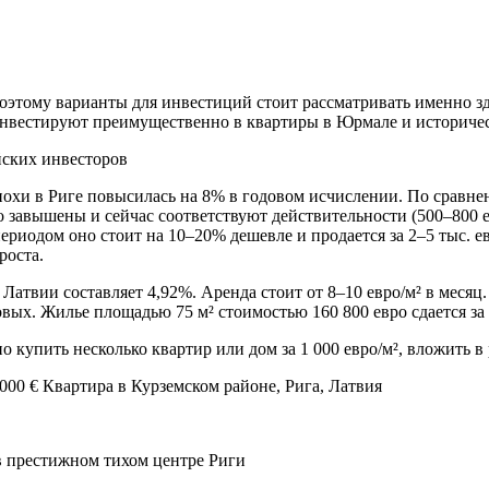
оэтому варианты для инвестиций стоит рассматривать именно зд
инвестируют преимущественно в квартиры в Юрмале и историчес
йских инвесторов
эпохи в Риге повысилась на 8% в годовом исчислении. По сравн
завышены и сейчас соответствуют действительности (500–800 ев
иодом оно стоит на 10–20% дешевле и продается за 2–5 тыс. ев
роста.
в Латвии составляет 4,92%. Аренда стоит от 8–10 евро/м² в меся
довых. Жилье площадью 75 м² стоимостью 160 800 евро сдается за
упить несколько квартир или дом за 1 000 евро/м², вложить в р
000 € Квартира в Курземском районе, Рига, Латвия
в престижном тихом центре Риги