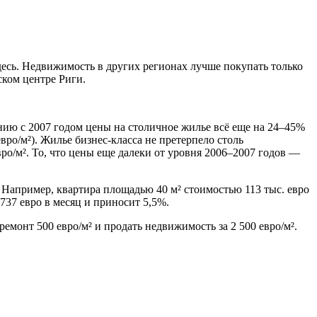
есь. Недвижимость в других регионах лучше покупать только
ком центре Риги.
ению с 2007 годом цены на столичное жилье всё еще на 24–45%
ро/м²). Жилье бизнес-класса не претерпело столь
ро/м². То, что цены еще далеки от уровня 2006–2007 годов —
ц. Например, квартира площадью 40 м² стоимостью 113 тыс. евро
 737 евро в месяц и приносит 5,5%.
емонт 500 евро/м² и продать недвижимость за 2 500 евро/м².