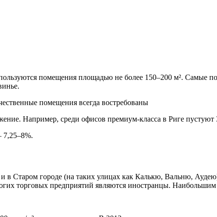
пользуются помещения площадью не более 150–200 м². Самые п
винье.
ачественные помещения всегда востребованы
жение. Например, среди офисов премиум-класса в Риге пустуют
— 7,25–8%.
 и в Старом городе (на таких улицах как Калькю, Вальню, Ауде
ногих торговых предприятий являются иностранцы. Наибольшим