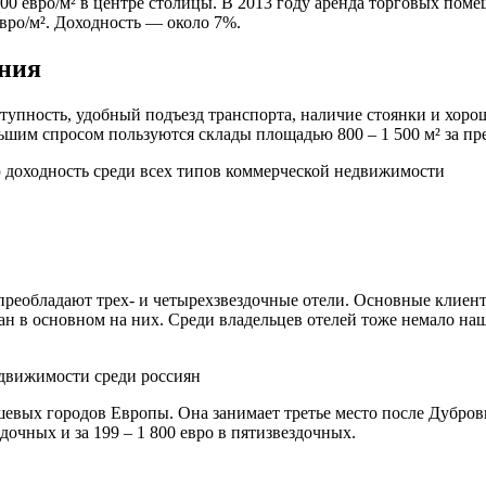
 700 евро/м² в центре столицы. В 2013 году аренда торговых п
евро/м². Доходность — около 7%.
ения
упность, удобный подъезд транспорта, наличие стоянки и хороше
шим спросом пользуются склады площадью 800 – 1 500 м² за пр
доходность среди всех типов коммерческой недвижимости
преобладают трех- и четырехзвездочные отели. Основные клиен
ван в основном на них. Среди владельцев отелей тоже немало н
движимости среди россиян
вых городов Европы. Она занимает третье место после Дубровни
дочных и за 199 – 1 800 евро в пятизвездочных.