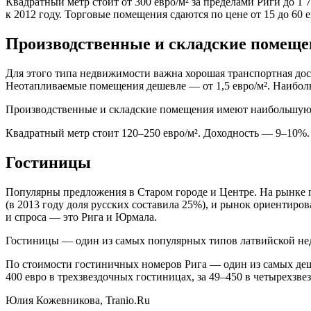
Квадратный метр стоит от 300 евро/м² за пределами Риги до 1
к 2012 году. Торговые помещения сдаются по цене от 15 до 60 
Производственные и складские помещ
Для этого типа недвижимости важна хорошая транспортная дост
Неотапливаемые помещения дешевле — от 1,5 евро/м². Наиболь
Производственные и складские помещения имеют наибольшую 
Квадратный метр стоит 120–250 евро/м². Доходность — 9–10%.
Гостиницы
Популярны предложения в Старом городе и Центре. На рынке 
(в 2013 году доля русских составила 25%), и рынок ориентиро
и спроса — это Рига и Юрмала.
Гостиницы — один из самых популярных типов латвийской не
По стоимости гостиничных номеров Рига — один из самых деше
400 евро в трехзвездочных гостиницах, за 49–450 в четырехзвез
Юлия Кожевникова, Tranio.Ru