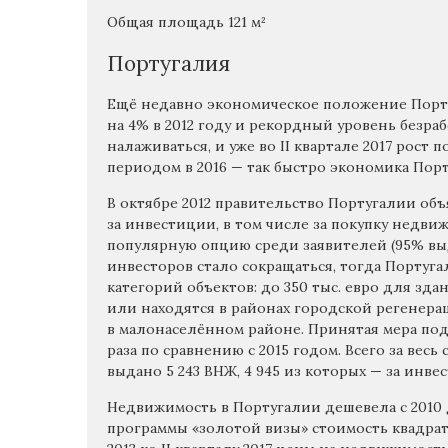
Общая площадь 121 м²
Португалия
Ещё недавно экономическое положение Порту
на 4% в 2012 году и рекордный уровень безрабо
налаживаться, и уже во II квартале 2017 рост
периодом в 2016 — так быстро экономика Порт
В октябре 2012 правительство Португалии об
за инвестиции, в том числе за покупку недви
популярную опцию среди заявителей (95% вы
инвесторов стало сокращаться, тогда Порту
категорий объектов: до 350 тыс. евро для зд
или находятся в районах городской регенера
в малонаселённом районе. Принятая мера подс
раза по сравнению с 2015 годом. Всего за вес
выдано 5 243 ВНЖ, 4 945 из которых — за инв
Недвижимость в Португалии дешевела с 2010 д
программы «золотой визы» стоимость квадратно