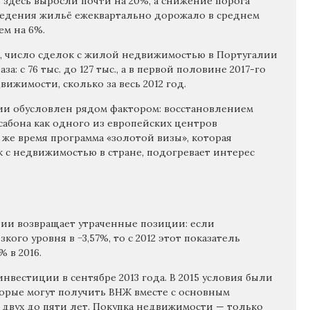
ь здесь выросли почти на 20%, а снижение порога
ведения жильё ежеквартально дорожало в среднем
ем на 6%.
, число сделок с жилой недвижимостью в Португалии
а: с 76 тыс. до 127 тыс., а в первой половине 2017-го
ижимости, сколько за весь 2012 год.
ии обусловлен рядом фактором: восстановлением
сабона как одного из европейских центров
 же время программа «золотой визы», которая
к с недвижимостью в стране, подогревает интерес
нии возвращает утраченные позиции: если
ого уровня в −3,57%, то с 2012 этот показатель
 в 2016.
нвестиции в сентябре 2013 года. В 2015 условия были
орые могут получить ВНЖ вместе с основным
 двух до пяти лет. Покупка недвижимости — только