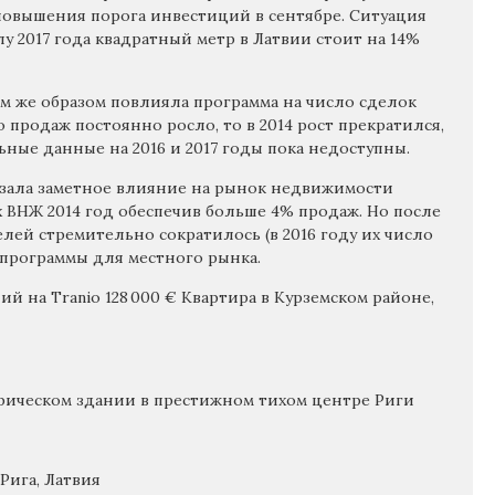
 повышения порога инвестиций в сентябре. Ситуация
лу 2017 года квадратный метр в Латвии стоит на 14%
им же образом повлияла программа на число сделок
 продаж постоянно росло, то в 2014 рост прекратился,
ьные данные на 2016 и 2017 годы пока недоступны.
азала заметное влияние на рынок недвижимости
 ВНЖ 2014 год обеспечив больше 4% продаж. Но после
лей стремительно сократилось (в 2016 году их число
ие программы для местного рынка.
й на Tranio 128 000 € Квартира в Курземском районе,
орическом здании в престижном тихом центре Риги
 Рига, Латвия