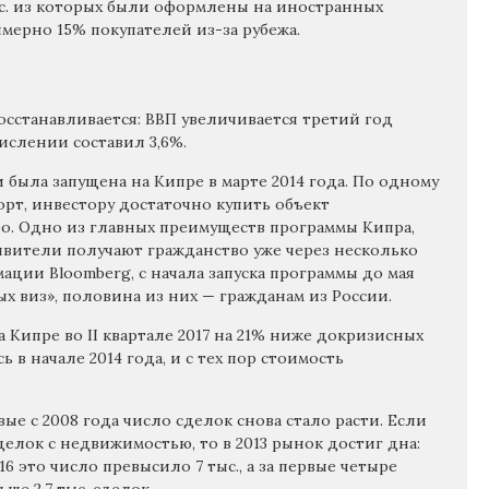
с. из которых были оформлены на иностранных
мерно 15% покупателей из-за рубежа.
сстанавливается: ВВП увеличивается третий год
числении составил 3,6%.
была запущена на Кипре в марте 2014 года. По одному
орт, инвестору достаточно купить объект
о. Одно из главных преимуществ программы Кипра,
аявители получают гражданство уже через несколько
ции Bloomberg, с начала запуска программы до мая
ых виз», половина из них — гражданам из России.
 Кипре во II квартале 2017 на 21% ниже докризисных
 в начале 2014 года, и с тех пор стоимость
ые с 2008 года число сделок снова стало расти. Если
делок с недвижимостью, то в 2013 рынок достиг дна:
016 это число превысило 7 тыс., а за первые четыре