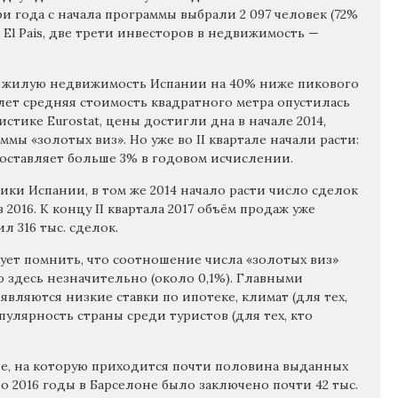
и года с начала программы выбрали 2 097 человек (72%
El Pais, две трети инвесторов в недвижимость —
 на жилую недвижимость Испании на 40% ниже пикового
0 лет средняя стоимость квадратного метра опустилась
тистике Eurostat, цены достигли дна в начале 2014,
ммы «золотых виз». Но уже во II квартале начали расти:
составляет больше 3% в годовом исчислении.
ки Испании, в том же 2014 начало расти число сделок
в 2016. К концу II квартала 2017 объём продаж уже
л 316 тыс. сделок.
дует помнить, что соотношение числа «золотых виз»
 здесь незначительно (около 0,1%). Главными
вляются низкие ставки по ипотеке, климат (для тех,
пулярность страны среди туристов (для тех, кто
е, на которую приходится почти половина выданных
3 по 2016 годы в Барселоне было заключено почти 42 тыс.