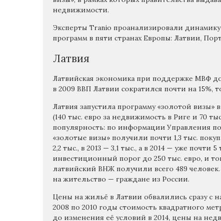
недвижимости.
Эксперты Tranio проанализировали динамику
программ в пяти странах Европы: Латвии, Пор
Латвия
Латвийская экономика при поддержке МВФ до
в 2009 ВВП Латвии сократился почти на 15%, то
Латвия запустила программу «золотой визы» в
(140 тыс. евро за недвижимость в Риге и 70 т
популярность: по информации Управления по 
«золотые визы» получили почти 1,3 тыс. поку
2,2 тыс., в 2013 — 3,1 тыс., а в 2014 — уже почт
инвестиционный порог до 250 тыс. евро, и тог
латвийский ВНЖ получили всего 489 человек
на жительство — граждане из России.
Цены на жильё в Латвии обвалились сразу с на
2008 по 2010 годы стоимость квадратного метр
до изменения её условий в 2014, цены на недв