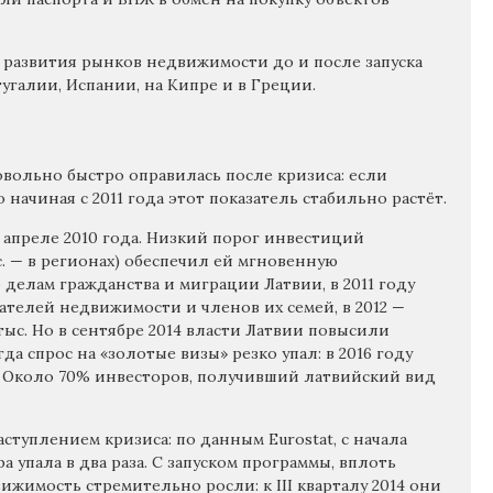
 развития рынков недвижимости до и после запуска
тугалии, Испании, на Кипре и в Греции.
вольно быстро оправилась после кризиса: если
 начиная с 2011 года этот показатель стабильно растёт.
 апреле 2010 года. Низкий порог инвестиций
ыс. — в регионах) обеспечил ей мгновенную
делам гражданства и миграции Латвии, в 2011 году
пателей недвижимости и членов их семей, в 2012 —
и 5 тыс. Но в сентябре 2014 власти Латвии повысили
да спрос на «золотые визы» резко упал: в 2016 году
. Около 70% инвесторов, получивший латвийский вид
ступлением кризиса: по данным Eurostat, с начала
а упала в два раза. С запуском программы, вплоть
ижимость стремительно росли: к III кварталу 2014 они