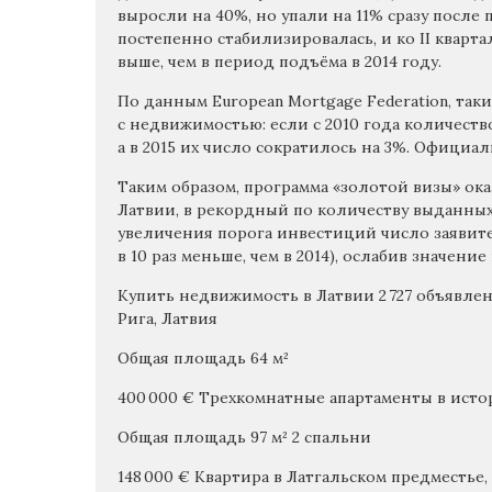
выросли на 40%, но упали на 11% сразу после
постепенно стабилизировалась, и ко II кварта
выше, чем в период подъёма в 2014 году.
По данным European Mortgage Federation, так
с недвижимостью: если с 2010 года количество
а в 2015 их число сократилось на 3%. Официал
Таким образом, программа «золотой визы» ок
Латвии, в рекордный по количеству выданных
увеличения порога инвестиций число заявите
в 10 раз меньше, чем в 2014), ослабив значен
Купить недвижимость в Латвии 2 727 объявлени
Рига, Латвия
Общая площадь 64 м²
400 000 € Трехкомнатные апартаменты в ист
Общая площадь 97 м²
2 спальни
148 000 € Квартира в Латгальском предместье,