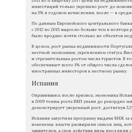
2013 ко II кварталу 2017 цены на недвижимост
инвестиций только укрепило рост: до новов
на 3% в годовом исчислении, после — в средн
По данным Европейского центрального банка
с 2012 по 2015 выросло больше чем в полтора раз
было продано почти столько же объектов недв
В целом, рост рынка недвижимости Португал
местной экономики, укреплением статуса Лис
и стремительным ростом числа туристов. В то
обеспечивает всего 1% от общего числа сдело
иностранных инвесторов к местному рынку.
Испания
Оправившись после кризиса, экономика Испа
в 2009 темпы роста ВВП упали до рекордно низк
демонстрирует уверенный рост, достигнув 3,2%
Испания запустила программу выдачи ВНЖ за и
изменены: власти расширили список лиц, кот
заявителем, а срок действия визы продлили с