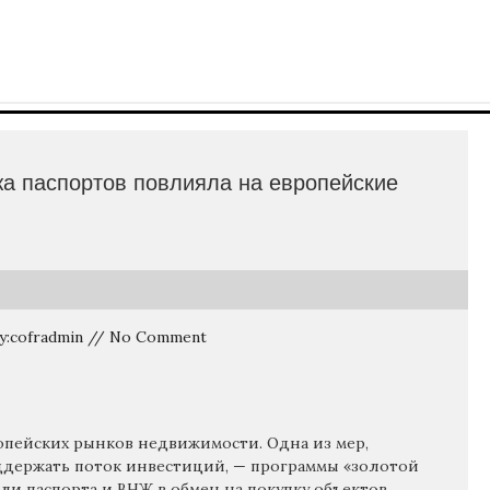
жа паспортов повлияла на европейские
By:cofradmin // No Comment
опейских рынков недвижимости. Одна из мер,
оддержать поток инвестиций, — программы «золотой
али паспорта и ВНЖ в обмен на покупку объектов