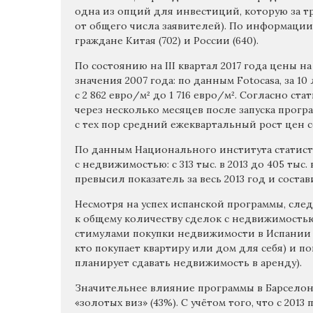
одна из опций для инвестиций, которую за тр
от общего числа заявителей). По информации 
граждане Китая (702) и России (640).
По состоянию на III квартал 2017 года цены
значения 2007 года: по данным Fotocasa, за 1
с 2 862 евро/м² до 1 716 евро/м². Согласно ста
через несколько месяцев после запуска програ
с тех пор средний ежеквартальный рост цен 
По данным Национального института статисти
с недвижимостью: с 313 тыс. в 2013 до 405 тыс. 
превысил показатель за весь 2013 год и состави
Несмотря на успех испанской программы, сле
к общему количеству сделок с недвижимостью
стимулами покупки недвижимости в Испании я
кто покупает квартиру или дом для себя) и по
планирует сдавать недвижимость в аренду).
Значительнее влияние программы в Барселон
«золотых виз» (43%). C учётом того, что с 201