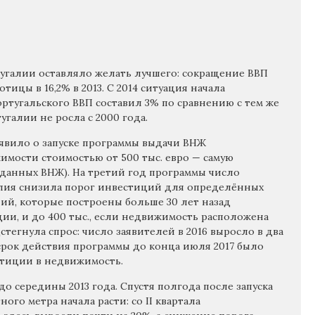
галии оставляло желать лучшего: сокращение ВВП
тицы в 16,2% в 2013. С 2014 ситуация начала
 португальского ВВП составил 3% по сравнению с тем же
угалии не росла с 2000 года.
ъявило о запуске программы выдачи ВНЖ
жимости стоимостью от 500 тыс. евро — самую
данных ВНЖ). На третий год программы число
галия снизила порог инвестиций для определённых
аний, которые построены больше 30 лет назад
ции, и до 400 тыс., если недвижимость расположена
тегнула спрос: число заявителей в 2016 выросло в два
ь срок действия программы до конца июля 2017 было
естиции в недвижимость.
о середины 2013 года. Спустя полгода после запуска
го метра начала расти: со II квартала