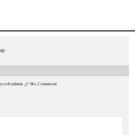
цию
By:cofradmin // No Comment